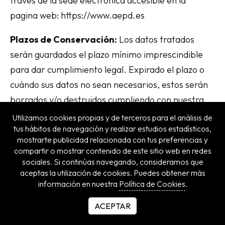
través de la sede electrónica accesible en la
pagina web: https://www.aepd.es
Plazos de Conservación:
Los datos tratados
serán guardados el plazo mínimo imprescindible
para dar cumplimiento legal. Expirado el plazo o
cuándo sus datos no sean necesarios, estos serán
borrados y/o destruidos cumpliendo con nuestra
política de supresión de datos.
Utilizamos cookies propias y de terceros para el análisis de
tus hábitos de navegación y realizar estudios estadísticos,
Medidas de Seguridad:
Las medidas de
mostrarte publicidad relacionada con tus preferencias y
compartir o mostrar contenido de este sitio web en redes
seguridad implantadas en nuestra empresa, están
sociales. Si continúas navegando, consideramos que
confeccionadas de acuerdo con las indicaciones
aceptas la utilización de cookies. Puedes obtener más
facilitadas por el INCIBE, para confeccionar la
información en nuestra
Política de Cookies
.
confección de Políticas de Privacidad de una
ACEPTAR
Empresa